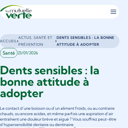
Panneau de gestion des cookies
Vous
ACTUS, SANTÉ ET
DENTS SENSIBLES : LA BONNE
ACCUEIL
êtes
PRÉVENTION
ATTITUDE À ADOPTER
ici
Santé
23/01/2026
:
Dents sensibles : la
bonne attitude à
adopter
Le contact d’une boisson ou d’un aliment froids, ou au contraire
chauds, ou encore acides, et même parfois une aspiration d’air
entraînent une douleur brève et aiguë ? Vous souffrez peut-être
d’hypersensibilité dentaire ou dentinaire.