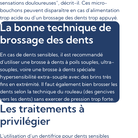
sensations douloureuses”, décrit-il. Ces micro-
bouchons peuvent disparaître en cas d’alimentation
trop acide ou d’un brossage des dents trop appuyé.
La bonne technique de
brossage des dents
En cas de dents sensibles, il est recommandé
d’utiliser une brosse à dents à poils souples, ultra-
souples, voire une brosse à dents spéciale
hypersensibilité extra-souple avec des brins très
fins en extrémité. Il faut également bien brosser les
dents selon la technique du rouleau (des gencives
vers les dents) sans exercer de pression trop forte.
Les traitements à
privilégier
L’utilisation d’un dentifrice pour dents sensibles