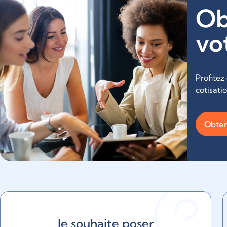
Ob
vo
Profitez
cotisati
Obten
Je souhaite poser