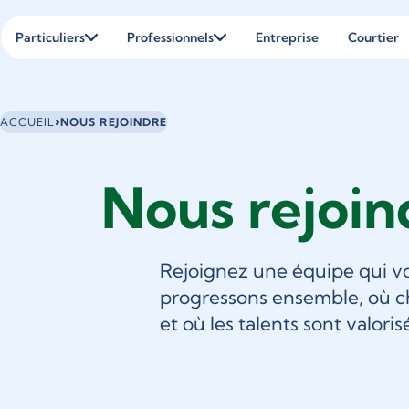
Panneau de gestion des cookies
Particuliers
Professionnels
Entreprise
Courtier
Vous
ACCUEIL
NOUS REJOINDRE
êtes
ici
Nous rejoin
:
Rejoignez une équipe qui vo
progressons ensemble, où ch
et où les talents sont valorisé