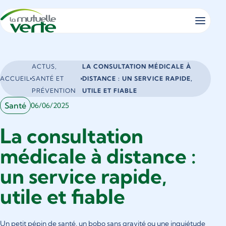
Panneau de gestion des cookies
Vous
ACTUS,
LA CONSULTATION MÉDICALE À
êtes
ACCUEIL
SANTÉ ET
DISTANCE : UN SERVICE RAPIDE,
ici
PRÉVENTION
UTILE ET FIABLE
:
Santé
06/06/2025
La consultation
médicale à distance :
un service rapide,
utile et fiable
Un petit pépin de santé, un bobo sans gravité ou une inquiétude