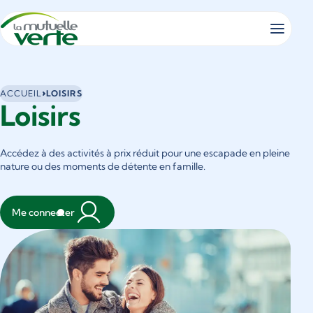
Panneau de gestion des cookies
Vous
ACCUEIL
LOISIRS
Loisirs
êtes
ici
:
Accédez à des activités à prix réduit pour une escapade en pleine
nature ou des moments de détente en famille.
Me connecter