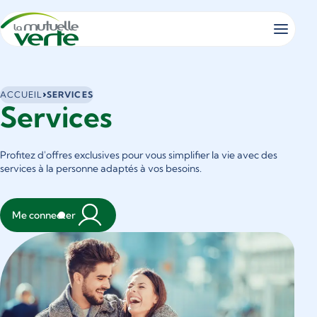
Panneau de gestion des cookies
Vous
ACCUEIL
SERVICES
Services
êtes
ici
:
Profitez d'offres exclusives pour vous simplifier la vie avec des
services à la personne adaptés à vos besoins.
Me connecter